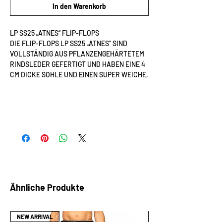
In den Warenkorb
LP SS25 „ATNES“ FLIP-FLOPS
DIE FLIP-FLOPS LP SS25 „ATNES“ SIND
VOLLSTÄNDIG AUS PFLANZENGEHÄRTETEM
RINDSLEDER GEFERTIGT UND HABEN EINE 4
CM DICKE SOHLE UND EINEN SUPER WEICHE,
MIT KANTENGENÄHTEN LEDER-
ZEHENRIEMEN. DIESE FLIP-FLOPS HABEN
GRÖSSENTABELLE
EINE SARGÄHNLICHE FORM, BEI DER JEDE
ECKE MIT KANTENGENÄHTEN UND NIETEN
GRÖSSENTABELLE
VERSEHEN IST, UM ZUSÄTZLICHE
HALTBARKEIT ZU ERHALTEN. DAS
NATÜRLICHE, WEICHE RINDSLEDER BIETET
EIN KOMFORTABLES FUSSBETT, UND MIT
DER ZEIT PASST SICH DAS LEDER DEM FUSS
AN UND NIMMT SEINE FORM UND SEINEN
Ähnliche Produkte
ABDRUCK AN, UM EINE INDIVIDUELLE
PASSFORM ZU ERHALTEN.
MATERIAL: 100 % pflanzlich gegerbtes
NEW ARRIVAL
NEW ARRIVAL
Rindsleder