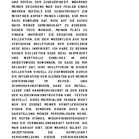
UND GEFÜHL DER ZUGEHÖRIGKEIT. WÄHREND
MEINER ERZIEHUNG
WAR DAS FEHLEN EINES
WAHREN GEFÜHLS DER ZUGEHÖRIGKEIT EIN
WICHTIGER ASPEKT MEINES LEBENS, DER MICH
DAZU BEWOGEN HAT, MICH AUF DIE
SUCHE
NACH MEINER GEMEINSCHAFT ZU BEGEBEN.
DIESER TIEFE WUNSCH, MEINEN PLATZ ZU
FINDEN, INSPIRIERT DIE
KREATION DIESER
KOLLEKTION, DIE SICH WESENTLICH AUS DEN
STATISCHEN
SKULPTUREN DER KÜNSTLERIN
HEDE BÜHL INSPIRIERT. ICH HABE ZU BEGINN
DIESER KOLLEKTION HEDE BÜHL GESPRÄCHT
UND WERTVOLLE EINBLICKE IN IHRE
ARBEITSWEISE GEWONNEN, SO DASS SIE MIR
ERLAUBT HAT, IHRE SKULPTUREN IN DIESER
KOLLEKTION VISUELL ZU VERWENDEN.
DURCH
DIE INTEGRATION VON ELEMENTEN AUS MEINEM
HINTERGRUND IM REITER- UND
SCHMIEDEKUNSTWESEN HABE ICH METALL,
LEDER UND
HANDWERKSKUNST IN DEN KERN
DER KLEIDUNGSKONSTRUKTION UND -TEXTUR
GESTELLT. DIESE
MATERIALIEN FASSEN NICHT
NUR DIE ESSENZ MEINER KÜNSTLERISCHEN
VISION EIN, SONDERN DIENEN
AUCH ALS
DARSTELLUNG MEINER PERSÖNLICHEN REISE.
SIE RUFEN STÄRKE, WIDERSTANDSFÄHIGKEIT
UND DIE VERWANDLUNGSKRAFT HERVOR, DIE
MAN DARAUF GIBT, SEIN WAHRES SELBST ZU
AKZEPTIEREN. DIE KOMPLIZIERT
VERSCHMELZUNG
DIESER VERSCHIEDENEN