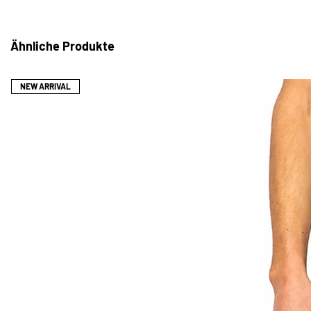
MONTIERT. VOM PRODUKTIONSBEGI
ZEITRAUM VON 7 WERKTAGEN.
ALLE UNSERE ARTIKEL WERDEN P
Ähnliche Produkte
LIEFERUNG INNERHALB VON 1-2 TA
SIE HABEN DIE MÖGLICHKEIT, ZW
WÄHLEN ODER UNS IHRE MAßE BEI
NEW ARRIVAL
KÖNNEN WIR DIE BESTE PASSFORM 
*WENN SIE FRAGEN ZUR GRÖSSE O
SICH BITTE AN PROTHMANNLEO@G