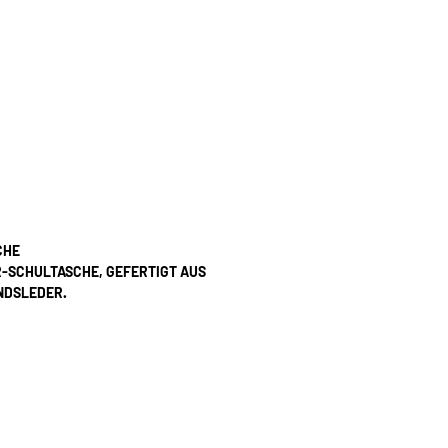
CHE
R-SCHULTASCHE, GEFERTIGT AUS
NDSLEDER.
INGSTAHL-SCHRAUBEN
AUF BESTELLUNG HERGESTELLT; DAHER
N ARTIKEL KEINEN LAGERBESTAND. JEDE
ONDONER STUDIO SORGFÄLTIG GENÄHT UND