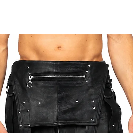
NN BIS ZUM VERSAND VERGEBEN WIR EINEN
ER DHL EXPRESS VERSENDET, WODURCH DIE
GEN GEWÄHRLEISTET IST.
ISCHEN DEN AUFGEFÜHRTEN GRÖSSEN ZU
 DER BESTELLUNG SEPARAT ZU SENDEN. SO
FÜR SIE ERREICHEN.
DER ZUR BESTELLUNG HABEN, WENDEN SIE
MAIL.COM