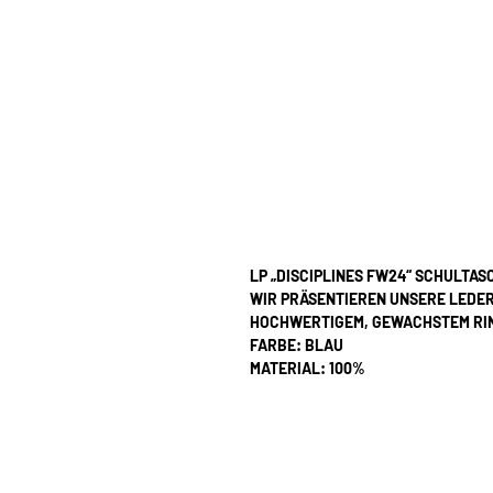
LP „DISCIPLINES FW24“ SCHULTAS
WIR PRÄSENTIEREN UNSERE LEDE
HOCHWERTIGEM, GEWACHSTEM RI
FARBE: BLAU
MATERIAL: 100%
Gewachstes Kuhfell
BODENSCHRAUBEN: 100 % STERL
ALLE UNSERE PRODUKTE WERDEN 
HABEN WIR FÜR DIE AUFGEFÜHRTE
BESTELLUNG WIRD IN UNSEREM L