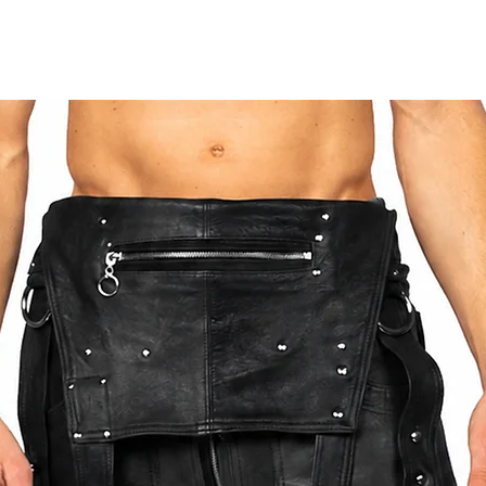
ER DHL EXPRESS VERSENDET, WODURCH DIE
GEN GEWÄHRLEISTET IST.
ISCHEN DEN AUFGEFÜHRTEN GRÖSSEN ZU
 DER BESTELLUNG SEPARAT ZU SENDEN. SO
FÜR SIE ERREICHEN.
DER ZUR BESTELLUNG HABEN, WENDEN SIE
OTHMANN.COM