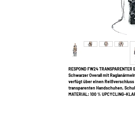
RESPOND FW24 TRANSPARENTER 
Schwarzer Overall mit Raglanärmel
verfügt über einen Reißverschluss 
transparenten Handschuhen, Schuh
MATERIAL: 100 % UPCYCLING-KLA
FARBE: KLAR UND SCHWARZ
HARDWARE: ALUMINIUM
ALLE PRODUKTE WERDEN AUF BES
FÜR DIE AUFGEFÜHRTEN ARTIKEL
WIRD IN UNSEREM LONDONER STUD
VOM PRODUKTIONSBEGINN BIS ZU