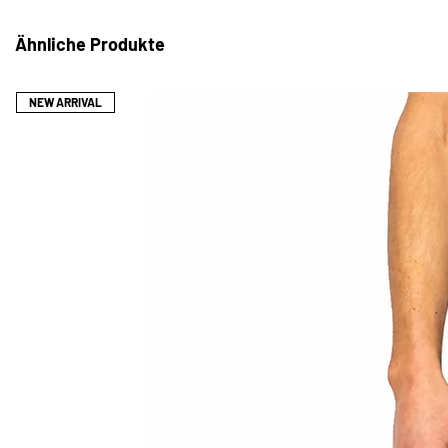
VON 7 WERKTAGEN.
ALLE UNSERE ARTIKEL WERDEN P
Ähnliche Produkte
LIEFERUNG INNERHALB VON 1-2 TA
SIE HABEN DIE MÖGLICHKEIT, ZW
WÄHLEN ODER UNS IHRE MAßE BEI
NEW ARRIVAL
KÖNNEN WIR DIE BESTE PASSFORM 
*WENN SIE FRAGEN ZUR GRÖSSE O
SICH BITTE AN CONTACT@LEOPR